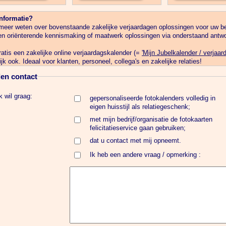
nformatie?
 meer weten over bovenstaande zakelijke verjaardagen oplossingen voor uw be
en oriënterende kennismaking of maatwerk oplossingen via onderstaand antwo
ratis een zakelijke online verjaardagskalender (=
'Mijn Jubelkalender / verjaar
ijk ook. Ideaal voor klanten, personeel, collega's en zakelijke relaties!
en contact
k wil graag:
gepersonaliseerde fotokalenders volledig in
eigen huisstijl als relatiegeschenk;
met mijn bedrijf/organisatie de fotokaarten
felicitatieservice gaan gebruiken;
dat u contact met mij opneemt.
Ik heb een andere vraag / opmerking :