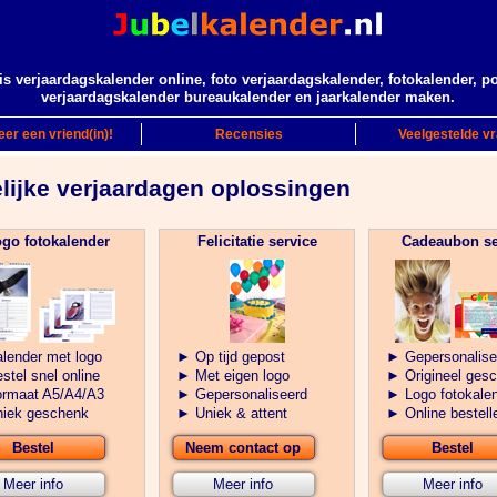
is verjaardagskalender online, foto verjaardagskalender, fotokalender, p
verjaardagskalender bureaukalender en jaarkalender maken.
er een vriend(in)!
Recensies
Veelgestelde v
lijke verjaardagen oplossingen
go fotokalender
Felicitatie service
Cadeaubon se
lender met logo
► Op tijd gepost
► Gepersonalise
tel snel online
► Met eigen logo
► Origineel ges
rmaat A5/A4/A3
► Gepersonaliseerd
► Logo fotokale
iek geschenk
► Uniek & attent
► Online bestell