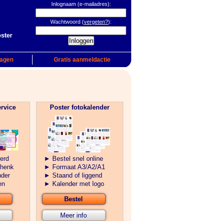
Inlognaam (e-mailadres):
Wachtwoord (
vergeten?
):
oster
ragen
Gratis aanmeldactie
rvice
Poster fotokalender
erd
► Bestel snel online
chenk
► Formaat A3/A2/A1
nder
► Staand of liggend
en
► Kalender met logo