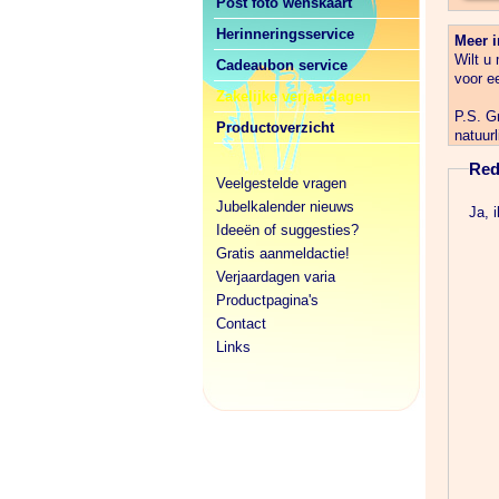
Post foto wenskaart
Herinneringsservice
Meer i
Wilt u
Cadeaubon service
voor e
Zakelijke verjaardagen
P.S. G
Productoverzicht
natuurl
Red
Veelgestelde vragen
Jubelkalender nieuws
Ja, i
Ideeën of suggesties?
Gratis aanmeldactie!
Verjaardagen varia
Productpagina's
Contact
Links