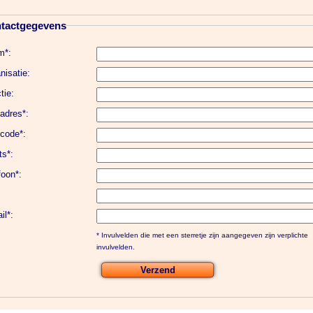
tactgegevens
m*:
nisatie:
tie:
adres*:
code*:
ts*:
foon*:
il*:
* Invulvelden die met een sterretje zijn aangegeven zijn verplichte
invulvelden.