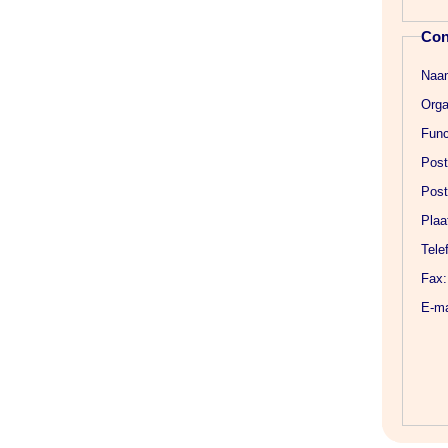
Con
Naa
Orga
Func
Post
Post
Plaa
Tele
Fax:
E-ma