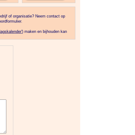
drijf of organisatie? Neem contact op
ordformulier.
dagskalender'
) maken en bijhouden kan