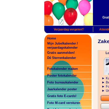
Grat
Verjaardag vergeten?
Attende
Home
Zake
Mijn Jubelkalender /
verjaardagskalender
Gratis aanmelden!
Lo
Dé Sterrenkalender
Fotokalender maken
Poster fotokalender
► Ka
Foto bureaukalender
► Bes
► Fo
Jaarkalender poster
► Un
Gratis foto E-cards!
Foto M-card versturen