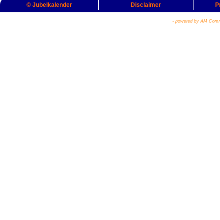
© Jubelkalender
Disclaimer
P
- powered by AM Comm