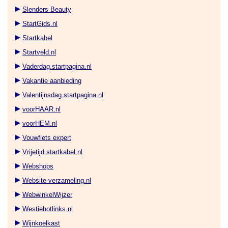
Slenders Beauty
StartGids.nl
Startkabel
Startveld.nl
Vaderdag.startpagina.nl
Vakantie aanbieding
Valentijnsdag.startpagina.nl
voorHAAR.nl
voorHEM.nl
Vouwfiets expert
Vrijetijd.startkabel.nl
Webshops
Website-verzameling.nl
WebwinkelWijzer
Westiehotlinks.nl
Wijnkoelkast