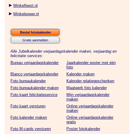
Winkelfeest.nl
Winkelpower.nl
Bestel fotokalender
Gratis aanmelden
Alle Jubelkalender verjaardagskalender maken, verjaardag en
felicitatie services:
Bureau verjaardagskalender
Jaarkalender poster met één
foto
Blanco verjaardagskalender
Kalender maken
Foto bureaukalender
Kalender relatiegeschenken
Foto bureaukalender maken
Maatwerk foto kalender
Foto kaart felicitatieservice
Mijn verjaardagskalender
maken
Foto kaart versturen
Online verjaardagskalender
maken
Foto kalender maken
Online verjaardagskalender
gratis
Foto M-cards versturen
Poster fotokalender