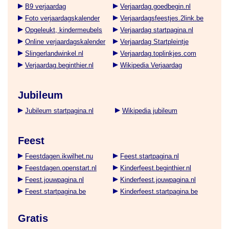
B9 verjaardag
Verjaardag.goedbegin.nl
Foto verjaardagskalender
Verjaardagsfeestjes.2link.be
Opgeleukt, kindermeubels
Verjaardag startpagina.nl
Online verjaardagskalender
Verjaardag Startpleintje
Slingerlandwinkel.nl
Verjaardag.toplinkjes.com
Verjaardag.beginthier.nl
Wikipedia Verjaardag
Jubileum
Jubileum startpagina.nl
Wikipedia jubileum
Feest
Feestdagen.ikwilhet.nu
Feest.startpagina.nl
Feestdagen.openstart.nl
Kinderfeest.beginthier.nl
Feest.jouwpagina.nl
Kinderfeest.jouwpagina.nl
Feest.startpagina.be
Kinderfeest.startpagina.be
Gratis