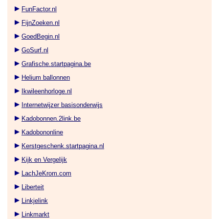
FunFactor.nl
FijnZoeken.nl
GoedBegin.nl
GoSurf.nl
Grafische.startpagina.be
Helium ballonnen
Ikwileenhorloge.nl
Internetwijzer basisonderwijs
Kadobonnen.2link.be
Kadobononline
Kerstgeschenk.startpagina.nl
Kijk en Vergelijk
LachJeKrom.com
Liberteit
Linkjelink
Linkmarkt