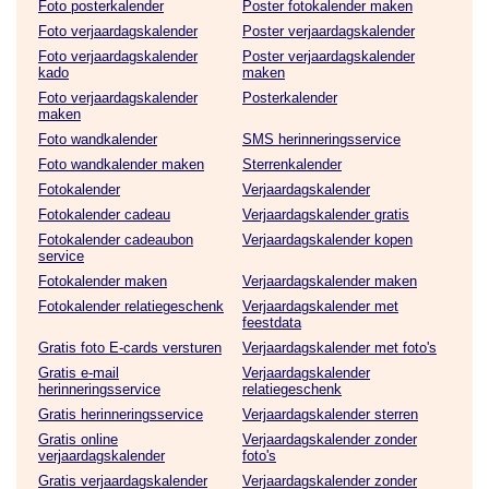
Foto posterkalender
Poster fotokalender maken
Foto verjaardagskalender
Poster verjaardagskalender
Foto verjaardagskalender
Poster verjaardagskalender
kado
maken
Foto verjaardagskalender
Posterkalender
maken
Foto wandkalender
SMS herinneringsservice
Foto wandkalender maken
Sterrenkalender
Fotokalender
Verjaardagskalender
Fotokalender cadeau
Verjaardagskalender gratis
Fotokalender cadeaubon
Verjaardagskalender kopen
service
Fotokalender maken
Verjaardagskalender maken
Fotokalender relatiegeschenk
Verjaardagskalender met
feestdata
Gratis foto E-cards versturen
Verjaardagskalender met foto's
Gratis e-mail
Verjaardagskalender
herinneringsservice
relatiegeschenk
Gratis herinneringsservice
Verjaardagskalender sterren
Gratis online
Verjaardagskalender zonder
verjaardagskalender
foto's
Gratis verjaardagskalender
Verjaardagskalender zonder