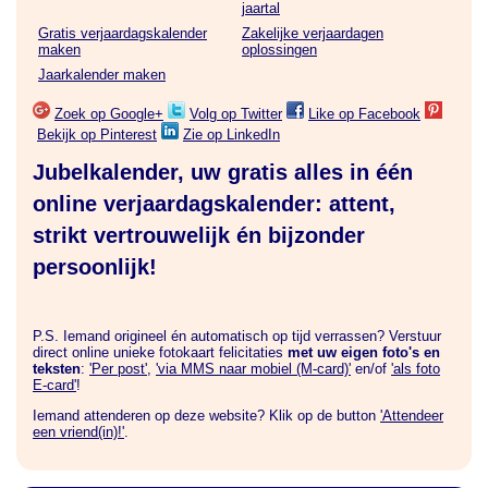
jaartal
Gratis verjaardagskalender
Zakelijke verjaardagen
maken
oplossingen
Jaarkalender maken
Zoek op Google+
Volg op Twitter
Like op Facebook
Bekijk op Pinterest
Zie op LinkedIn
Jubelkalender, uw gratis alles in één
online verjaardagskalender: attent,
strikt vertrouwelijk én bijzonder
persoonlijk!
P.S. Iemand origineel én automatisch op tijd verrassen? Verstuur
direct online unieke fotokaart felicitaties
met uw eigen foto's en
teksten
:
'Per post'
,
'via MMS naar mobiel (M-card)'
en/of
'als foto
E-card'
!
Iemand attenderen op deze website? Klik op de button
'Attendeer
een vriend(in)!'
.