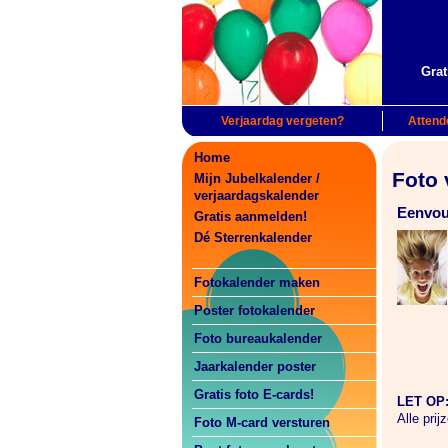
Grat
Verjaardag vergeten?
Attende
Home
Foto 
Mijn Jubelkalender /
verjaardagskalender
Eenvou
Gratis aanmelden!
Dé Sterrenkalender
Fotokalender maken
Poster fotokalender
Foto bureaukalender
Jaarkalender poster
Gratis foto E-cards!
LET OP:
Alle pri
Foto M-card versturen