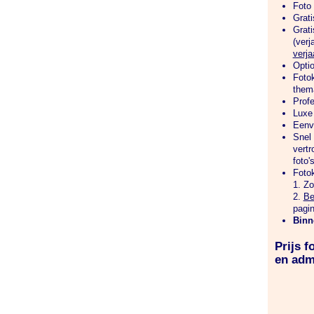
Foto 
Grati
Grati
(verj
verja
Optio
Fotok
them
Profe
Luxe 
Eenv
Snel 
vertr
foto'
Foto
1. Zo
2.
Be
pagin
Binn
Prijs f
en adm