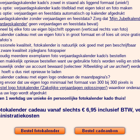
verjaardagskalender kado's zowel in staand als liggend formaat (uniek!)
s optie: verjaardagskalender kado titelblad met eigen tekst en foto maken
s optie: verjaardagen en feestdata automatisch op kalender afgedrukt
aardagskalender zonder verjaardagen en feestdata? Zorg dat
'Mijn Jubelkalend
ardagskalender'
geen verjaardagen en feestdata bevat)
neel bij elke foto uw eigen bijschrift opgeven (verticaal rechts van foto)
alender cadeau met uw eigen foto’s in groot formaat en of kies uit onze grati
afoto´s
ssionele kwaliteit, fotokalender is natuurlijk ook goed met pen beschrijfbaar
zware kwaliteit zijdeglans fotopapier
oudig meerdere exemplaren foto verjaardagskalender kado's bestellen
en makkelijk opnieuw bestellen want uw gebruikte foto's worden veilig en strik
ouwelijk onder uw account bewaard (selecteer
'Afbeelding uit uw archief'
) eerd
s hoeft u dus niet opnieuw te laden
kalender cadeau met eigen logo onderaan de maandpagina's?
rg ervoor dat uw eigen logo minimaal het formaat van 300 bij 300 pixels is
stel logo fotokalender ('Zakelijke verjaardagen oplossingen')
waardoor ondera
a uw logo wordt afgedrukt
en 1 werkdag uw unieke én persoonlijke fotokalender kado thuis!
otokalender cadeau vanaf slechts € 6,95 inclusief BTW, v
inistratiekosten