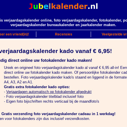
is verjaardagskalender online, foto verjaardagskalender, fotokalender, p
verjaardagskalender bureaukalender en jaarkalender maken.
er een vriend(in)!
Recensies
Veelgestelde v
verjaardagskalender kado vanaf € 6,95!
dig direct online uw fotokalender kado maken!
Uniek en origineel foto verjaardagskalender kado al vanaf € 6,95 all-in! Ee
direct online uw fotokalender kado maken. Of persoonlijke fotokalender c
bestellen. Foto verjaardagskalender kado's staand en liggend in de formate
A4, A3, A2 en A1.
Gratis extra fotokalender kado opties:
-
Verjaardagen automatisch op fotokalender afgedrukt
- Foto verjaardagskalender titelblad inclusief foto
- Eigen foto bijschriften rechts verticaal bij de maandfoto's
 Gratis verzending foto verjaardagskalender cadeau in 1 werkdag!
jzen voor fotokalenders zijn dus inclusief verzendkosten.