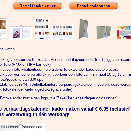
te weten:
ik bij voorkeur uw foto's als JPG-bestand (bijvoorbeeld 'foto1.jpg') van maxi
er foto (PNG of TIFF kan ook).
atisch foto kwaliteitscontrole tijdens fotokalender kado bestelproces.
ik voor een scherpe afdruk bij voorkeur een foto van minimaal 10 bij 15 cm 
pte/resolutie van 300 dpi.
data eerst in
'Mijn Jubelkalender / verjaardagskalender'
invoeren, deze worde
t fotokalender kado afgedrukt (gratis optie).
Fotokalender met eigen logo, zie
'Zakelijke verjaardagen oplossingen'
.
o verjaardagskalender kado maken vanaf € 6,95 inclusie
tis verzending in één werkdag!