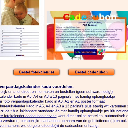
 verjaardagskalender kado voordelen:
lijk en snel direct online maken en bestellen (geen software nodig!)
kalender kado
in A5, A4 én A3 à 13 pagina's met handig ophanghaakje
r foto verjaardagskalender kado
in A3, A2 én A1 poster formaat
 bureaukalender kado
in A5, A4 én A3 à 13 pagina's plus stevig wit kartonnen 
rzijde t.b.v. inklapbare standaard én met handig ophanghaakje (multifunction
ke fotokalender cadeaubon service
want direct online bestellen, automatisch o
u versturen, persoonlijke cadeaubon op naam van de gefeliciteerde(n) en oo
ven namens wie de gefeliciteerde(n) de cadeaubon ontvangt