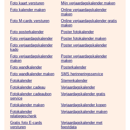
Foto kaart versturen
Mijn verjaardagskalender maken
Foto kalender maken
Online verjaardagskalender
maken
Foto M-cards versturen
Online verjaardagskalender gratis
maken
Foto posterkalender
Poster fotokalender
Foto verjaardagskalender
Poster fotokalender maken
Foto verjaardagskalender
Poster verjaardagskalender
kado
Foto verjaardagskalender
Poster verjaardagskalender
maken
maken
Foto wandkalender
Posterkalender
Foto wandkalender maken
SMS herinneringsservice
Fotokalender
Sterrenkalender
Fotokalender cadeau
Verjaardagskalender
Fotokalender cadeaubon
Verjaardagskalender gratis
service
Fotokalender maken
Verjaardagskalender kopen
Fotokalender
Verjaardagskalender maken
relatiegeschenk
Gratis foto E-cards
Verjaardagskalender met
versturen
feestdata