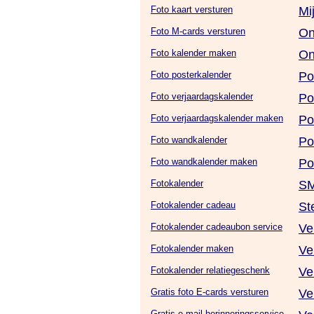
Foto kaart versturen
Mi
Foto M-cards versturen
On
Foto kalender maken
On
Foto posterkalender
Po
Foto verjaardagskalender
Po
Foto verjaardagskalender maken
Po
Foto wandkalender
Po
Foto wandkalender maken
Po
Fotokalender
SM
Fotokalender cadeau
St
Fotokalender cadeaubon service
Ve
Fotokalender maken
Ve
Fotokalender relatiegeschenk
Ve
Gratis foto E-cards versturen
Ve
Gratis e-mail herinneringsservice