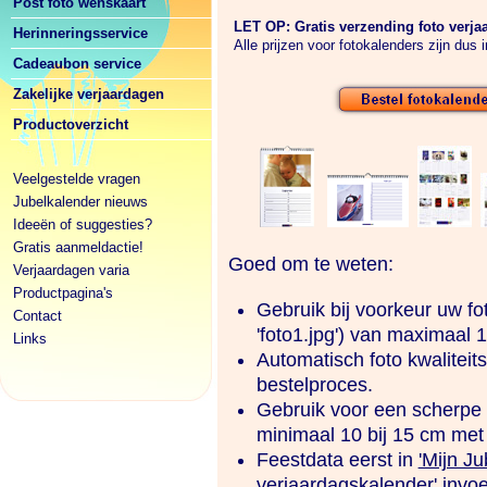
Post foto wenskaart
LET OP: Gratis verzending foto verja
Herinneringsservice
Alle prijzen voor fotokalenders zijn dus 
Cadeaubon service
Zakelijke verjaardagen
Productoverzicht
Veelgestelde vragen
Jubelkalender nieuws
Ideeën of suggesties?
Gratis aanmeldactie!
Goed om te weten:
Verjaardagen varia
Productpagina's
Gebruik bij voorkeur uw fo
Contact
'foto1.jpg') van maximaal 
Links
Automatisch foto kwaliteit
bestelproces.
Gebruik voor een scherpe a
minimaal 10 bij 15 cm met 
Feestdata eerst in
'Mijn Ju
verjaardagskalender'
invoe