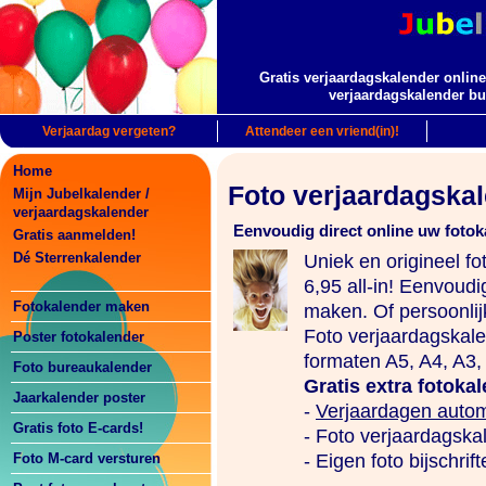
Gratis verjaardagskalender online
verjaardagskalender bu
Verjaardag vergeten?
Attendeer een vriend(in)!
Home
Foto verjaardagskal
Mijn Jubelkalender /
verjaardagskalender
Eenvoudig direct online uw foto
Gratis aanmelden!
Dé Sterrenkalender
Uniek en origineel f
6,95 all-in! Eenvoudi
Fotokalender maken
maken. Of persoonlij
Foto verjaardagskale
Poster fotokalender
formaten A5, A4, A3,
Foto bureaukalender
Gratis extra fotoka
Jaarkalender poster
-
Verjaardagen autom
Gratis foto E-cards!
- Foto verjaardagskale
Foto M-card versturen
- Eigen foto bijschrif