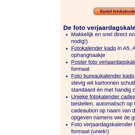
De foto verjaardagskal
Makkelijk en snel direct o
nodig!)
Fotokalender kado
in A5, 
ophanghaakje
Poster foto verjaardagska
formaat
Foto bureaukalender kado
stevig wit kartonnen schutb
standaard én met handig o
Unieke fotokalender cade
bestellen, automatisch op t
cadeaubon op naam van de
opgeven namens wie de ge
Foto verjaardagskalender k
formaat (uniek!)