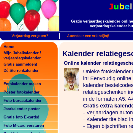
Gratis verjaardagskalender online
verjaardagskalender bu
Verjaardag vergeten?
Attendeer een vriend(in)!
Home
Kalender relatiege
Mijn Jubelkalender /
verjaardagskalender
Online kalender relatiegesch
Gratis aanmelden!
Dé Sterrenkalender
Unieke fotokalender r
in! Eenvoudig online
Fotokalender maken
kalender bestelcodes
relatiegeschenken in
Poster fotokalender
in de formaten A5, A
Foto bureaukalender
Gratis extra kalend
Jaarkalender poster
- Verjaardagen autom
Gratis foto E-cards!
- Kalender titelblad in
Foto M-card versturen
- Eigen bijschriften r