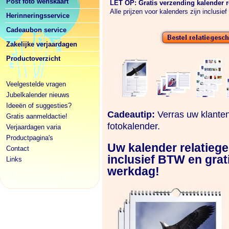
Post foto wenskaart
LET OP: Gratis verzending kalender r
Alle prijzen voor kalenders zijn inclusie
Herinneringsservice
Cadeaubon service
Zakelijke verjaardagen
Productoverzicht
Veelgestelde vragen
Jubelkalender nieuws
Ideeën of suggesties?
Cadeautip:
Verras uw klante
Gratis aanmeldactie!
fotokalender.
Verjaardagen varia
Productpagina's
Uw kalender relatieg
Contact
inclusief BTW en grat
Links
werkdag!