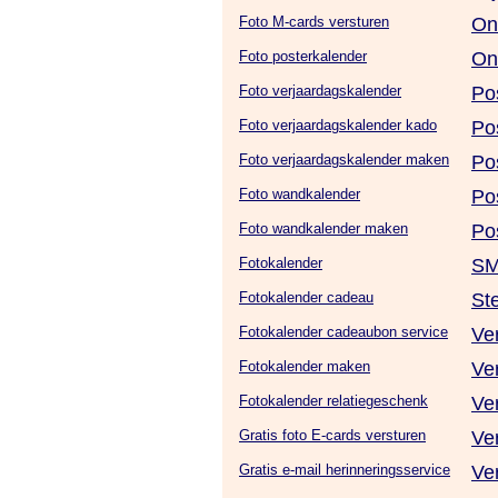
Foto M-cards versturen
On
Foto posterkalender
On
Foto verjaardagskalender
Po
Foto verjaardagskalender kado
Po
Foto verjaardagskalender maken
Po
Foto wandkalender
Po
Foto wandkalender maken
Po
Fotokalender
SM
Fotokalender cadeau
St
Fotokalender cadeaubon service
Ve
Fotokalender maken
Ve
Fotokalender relatiegeschenk
Ve
Gratis foto E-cards versturen
Ve
Gratis e-mail herinneringsservice
Ve